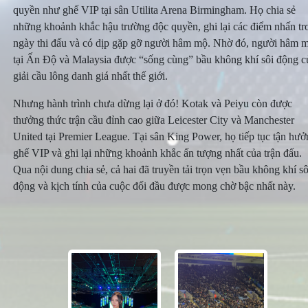
quyền như ghế VIP tại sân Utilita Arena Birmingham. Họ chia sẻ
những khoảnh khắc hậu trường độc quyền, ghi lại các điểm nhấn tr
ngày thi đấu và có dịp gặp gỡ người hâm mộ. Nhờ đó, người hâm 
tại Ấn Độ và Malaysia được “sống cùng” bầu không khí sôi động c
giải cầu lông danh giá nhất thế giới.
Nhưng hành trình chưa dừng lại ở đó! Kotak và Peiyu còn được
thưởng thức trận cầu đỉnh cao giữa Leicester City và Manchester
United tại Premier League. Tại sân King Power, họ tiếp tục tận hưở
ghế VIP và ghi lại những khoảnh khắc ấn tượng nhất của trận đấu.
Qua nội dung chia sẻ, cả hai đã truyền tải trọn vẹn bầu không khí sô
động và kịch tính của cuộc đối đầu được mong chờ bậc nhất này.