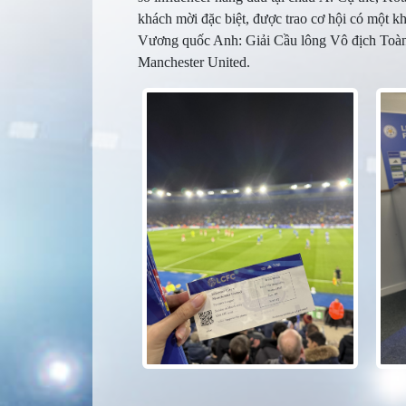
khách mời đặc biệt, được trao cơ hội có một khô
Vương quốc Anh: Giải Cầu lông Vô địch Toàn A
Manchester United.