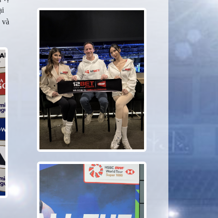
ại
 và