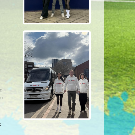
t
ệu
c