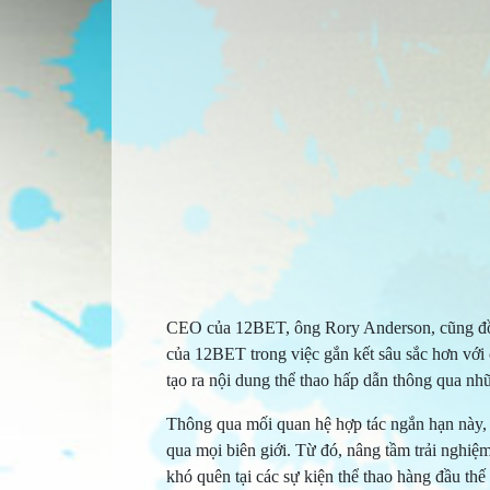
CEO của 12BET, ông Rory Anderson, cũng đồng
của 12BET trong việc gắn kết sâu sắc hơn với 
tạo ra nội dung thể thao hấp dẫn thông qua nh
Thông qua mối quan hệ hợp tác ngắn hạn này, 
qua mọi biên giới. Từ đó, nâng tầm trải ngh
khó quên tại các sự kiện thể thao hàng đầu thế 