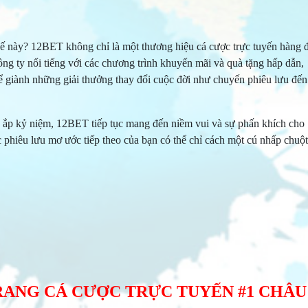
ế này? 12BET không chỉ là một thương hiệu cá cược trực tuyến hàng 
 Công ty nổi tiếng với các chương trình khuyến mãi và quà tặng hấp dẫn,
ể giành những giải thưởng thay đổi cuộc đời như chuyến phiêu lưu đến
 ắp kỷ niệm, 12BET tiếp tục mang đến niềm vui và sự phấn khích cho
c phiêu lưu mơ ước tiếp theo của bạn có thể chỉ cách một cú nhấp chuột
RANG CÁ CƯỢC TRỰC TUYẾN #1 CHÂU 