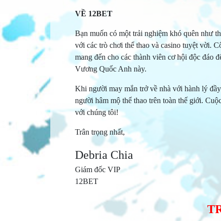
VỀ 12BET
Bạn muốn có một trải nghiệm khó quên như th
với các trò chơi thể thao và casino tuyệt vời.
mang đến cho các thành viên cơ hội độc đáo đ
Vương Quốc Anh này.
Khi người may mắn trở về nhà với hành lý đầy
người hâm mộ thể thao trên toàn thế giới. Cuộ
với chúng tôi!
Trân trọng nhất,
Debria Chia
Giám đốc VIP
12BET
T