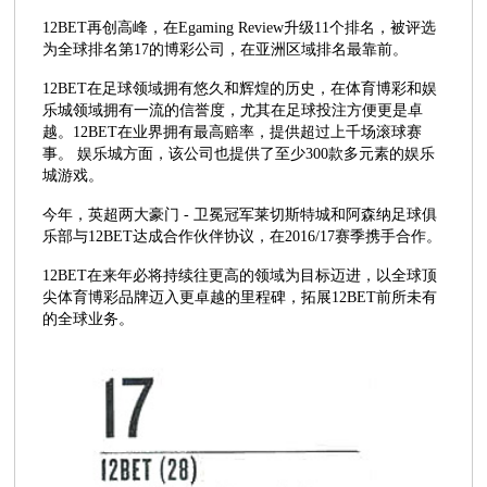
12BET再创高峰，在Egaming Review升级11个排名，被评选
为全球排名第17的博彩公司，在亚洲区域排名最靠前。
12BET在足球领域拥有悠久和辉煌的历史，在体育博彩和娱
乐城领域拥有一流的信誉度，尤其在足球投注方便更是卓
越。12BET在业界拥有最高赔率，提供超过上千场滚球赛
事。 娱乐城方面，该公司也提供了至少300款多元素的娱乐
城游戏。
今年，英超两大豪门 - 卫冕冠军莱切斯特城和阿森纳足球俱
乐部与12BET达成合作伙伴协议，在2016/17赛季携手合作。
12BET在来年必将持续往更高的领域为目标迈进，以全球顶
尖体育博彩品牌迈入更卓越的里程碑，拓展12BET前所未有
的全球业务。