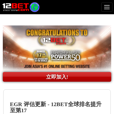
Tog
立即加入!
EGR 评估更新 - 12BET全球排名提升
至第17